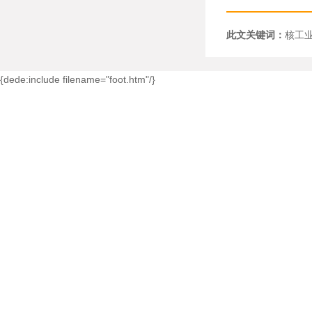
此文关键词：
核工
{dede:include filename="foot.htm"/}