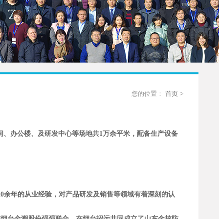
您的位置：
首页
>
车间、办公楼、及研发中心等场地共1万余平米，配备生产设备
20余年的从业经验，对产品研发及销售等领域有着深刻的认
东烟台金潮股份强强联合，在烟台招远共同成立了山东金核防